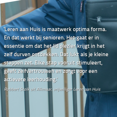
'Leren aan Huis is maatwerk optima forma.
En dat werkt bij senioren. Het gaat er in
essentie om dat het lid plezier krijgt in het
zelf durven ontdekken. Dat lukt als je kleine
stappen zet. Elke stap vooruit stimuleert,
geeft zelfvertrouwen en zorgt voor een
actievere leerhouding.'
Robbert Stolk uit Alkmaar, vrijwilliger Leren aan Huis