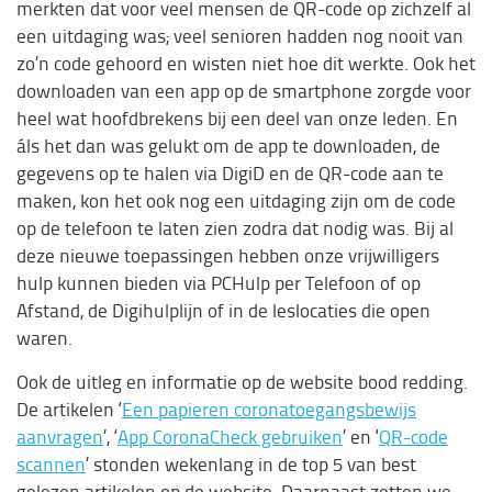
merkten dat voor veel mensen de QR-code op zichzelf al
een uitdaging was; veel senioren hadden nog nooit van
zo’n code gehoord en wisten niet hoe dit werkte. Ook het
downloaden van een app op de smartphone zorgde voor
heel wat hoofdbrekens bij een deel van onze leden. En
áls het dan was gelukt om de app te downloaden, de
gegevens op te halen via DigiD en de QR-code aan te
maken, kon het ook nog een uitdaging zijn om de code
op de telefoon te laten zien zodra dat nodig was. Bij al
deze nieuwe toepassingen hebben onze vrijwilligers
hulp kunnen bieden via PCHulp per Telefoon of op
Afstand, de Digihulplijn of in de leslocaties die open
waren.
Ook de uitleg en informatie op de website bood redding.
De artikelen ‘
Een papieren coronatoegangsbewijs
aanvragen
’, ‘
App CoronaCheck gebruiken
’ en ‘
QR-code
scannen
’ stonden wekenlang in de top 5 van best
gelezen artikelen op de website. Daarnaast zetten we